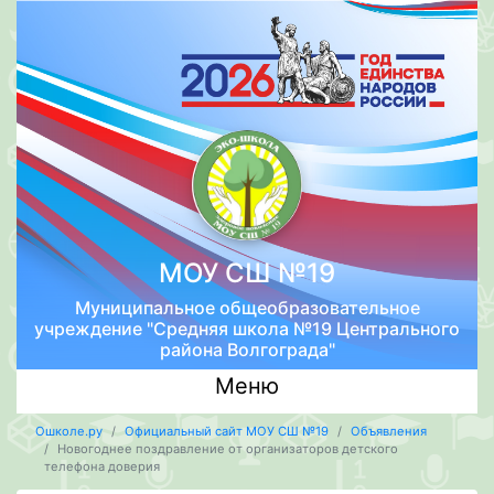
МОУ СШ №19
Муниципальное общеобразовательное
учреждение "Средняя школа №19 Центрального
района Волгограда"
Меню
Ошколе.ру
Официальный сайт МОУ СШ №19
Объявления
Новогоднее поздравление от организаторов детского
телефона доверия